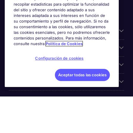
recopilar estadísticas para optimizar la funcionalidad
del sitio y ofrecer contenido adaptado a sus
intereses adaptada a sus intereses en función de
su comportamiento y perfil de navegación. Si no da
su consentimiento a las cookies, sólo utilizaremos
Información útil
las cookies esenciales, pero no podremos ofrecerle
contenidos personalizados. Para más información,
consulte nuestra
Política de Cookies
Búsqueda de empleo
Configuración de cookies
Empresas
Aceptar todas las cookies
Sobre Michael Page
Michael Page es una marca perteneciente a Michael Page
International, con domicilio en Calle Las Orquídeas 675,
esq Andrés Reyes, San Isidro, Lima - Perú