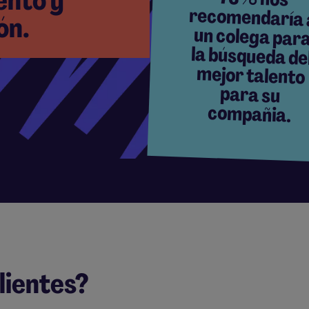
ento y
ón.
compañia.
lientes?