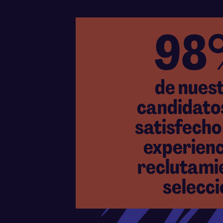
98
de nues
candidato
satisfecho
experienc
reclutami
selecci