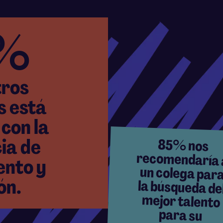
%
tros
s está
 con la
ia de
85% nos
recomendaría a
un colega para
la búsqueda del
mejor talento
para su
ento y
ón.