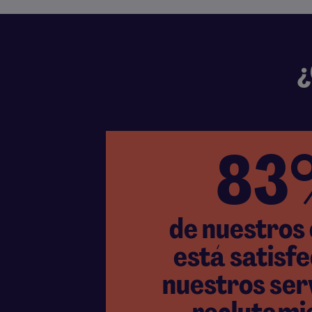
¿
83
de nuestros 
está satisf
nuestros ser