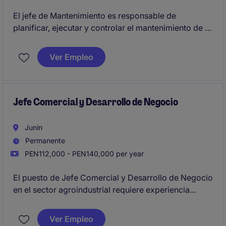
El jefe de Mantenimiento es responsable de
planificar, ejecutar y controlar el mantenimiento de la
infraestructura, asegurando el cumplimiento de
plazos, calidad y costos, garantizando la continuidad
Ver Empleo
operativa y la seguridad.
Jefe Comercial y Desarrollo de Negocio
Junín
Permanente
PEN112,000 - PEN140,000 per year
El puesto de Jefe Comercial y Desarrollo de Negocio
en el sector agroindustrial requiere experiencia
comprobada en la creación y ejecución de
estrategias comerciales efectivas. La posición está
Ver Empleo