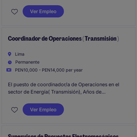
mantenimiento en el sector de energía.Se busca un
perfil orientado a garantizar la operatividad de los
Ver Empleo
equipos y la infraestructura en la ubicación de
Moyobamba
Coordinador de Operaciones ( Transmisión )
Lima
Permanente
PEN10,000 - PEN14,000 per year
El puesto de coordinador/a de Operaciones en el
sector de Energía( Transmisión), Años de
experiencia: Experiencia mínima de 7 años en
empresas del sector eléctrico, preferentemente de
Ver Empleo
transmisión, desempeñándose en áreas de
Operación, Centro de Control, Despacho e Ingeniería
de Operación.Al menos 3 años coordinando equipos
técnicos o liderando la operación de sistemas
Supervisor de Proyectos Electromecánicos