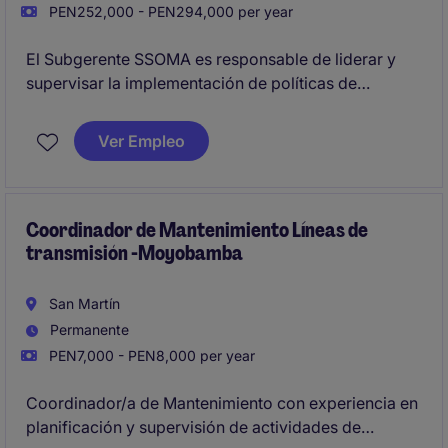
PEN252,000 - PEN294,000 per year
El Subgerente SSOMA es responsable de liderar y
supervisar la implementación de políticas de
seguridad, salud ocupacional y medio ambiente,
garantizando el cumplimiento de normativas legales
Ver Empleo
y estándares internos en la operación. Se busca un
perfil con experiencia en gestión y control de riesgos
en el sector alimentario.
Coordinador de Mantenimiento Líneas de
transmisión -Moyobamba
San Martín
Permanente
PEN7,000 - PEN8,000 per year
Coordinador/a de Mantenimiento con experiencia en
planificación y supervisión de actividades de