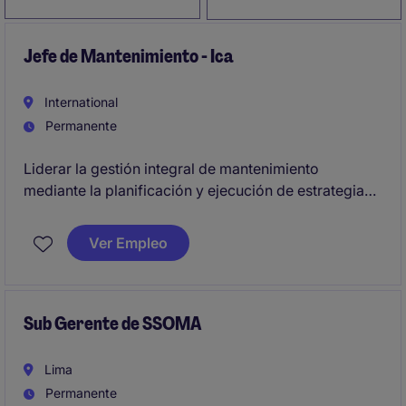
Jefe de Mantenimiento - Ica
International
Permanente
Liderar la gestión integral de mantenimiento
mediante la planificación y ejecución de estrategias
de mantenimiento, asegurando la disponibilidad y
confiabilidad de los activos, la implementación de
Ver Empleo
indicadores de gestión, el desarrollo del equipo de
trabajo, la optimización de recursos y el
cumplimiento de los estándares de seguridad,
calidad y medio ambiente
Sub Gerente de SSOMA
Lima
Permanente