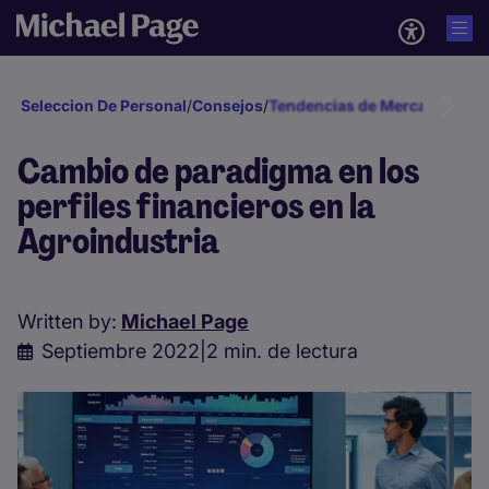
Seleccion De Personal
/
Consejos
/
Tendencias de Mercado
/
202
Cambio de paradigma en los
perfiles financieros en la
Agroindustria
Written by:
Michael Page
Septiembre 2022
|
2 min. de lectura