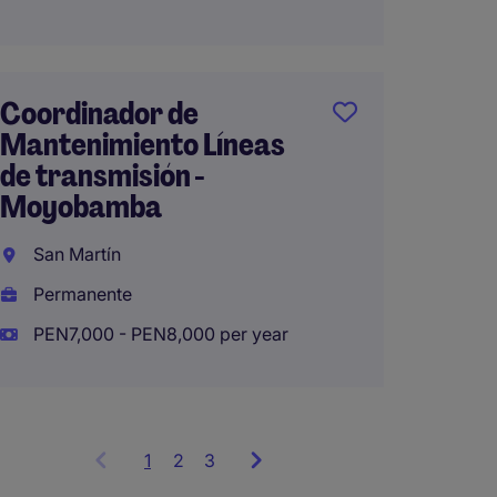
Lima
Perma
Coordinador de
Mantenimiento Líneas
Jefe d
de transmisión -
- Proy
Moyobamba
Infrae
San Martín
Lima
Permanente
Perma
PEN7,000 - PEN8,000 per year
1
Showing
2
3
items