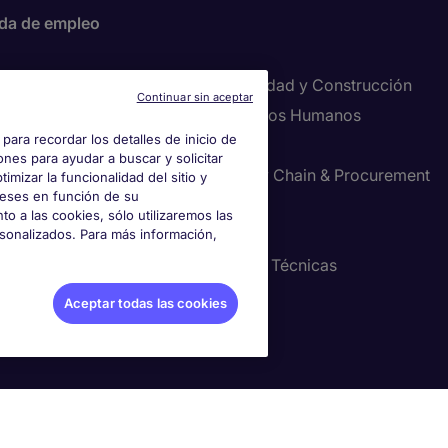
da de empleo
Propiedad y Construcción
Continuar sin aceptar
cción
Recursos Humanos
para recordar los detalles de inicio de
Retail
ones para ayudar a buscar y solicitar
ve Search
Supply Chain & Procurement
imizar la funcionalidad del sitio y
reses en función de su
s y Contabilidad
TI
o a las cookies, sólo utilizaremos las
ría y Manufactura
Ventas
sonalizados. Para más información,
ng
Ventas Técnicas
Aceptar todas las cookies