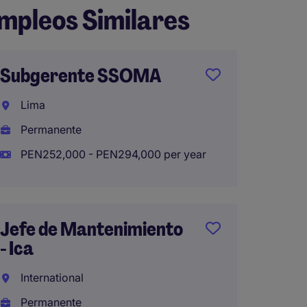
mpleos Similares
Subgerente SSOMA
Jefe d
- Proy
Lima
Const
Permanente
Lima
PEN252,000 - PEN294,000 per year
Perma
Jefe de Mantenimiento
Superv
- Ica
Proye
Elect
International
Permanente