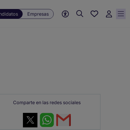
Empleos
ndidatos
Empresas
guardados,
0 Empleos
guardados
actualmente
Comparte en las redes sociales