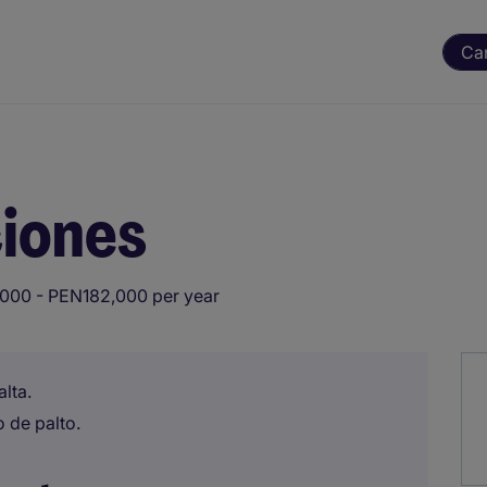
Ca
ciones
000 - PEN182,000 per year
lta.
o de palto.