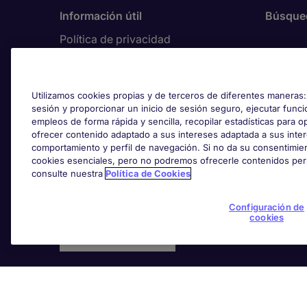
Información útil
Búsque
Política de privacidad
Banca
Mapa del sitio
Constru
Déjanos un mensaje
Utilizamos cookies propias y de terceros de diferentes maneras: 
Digital
Accesibilidad
sesión y proporcionar un inicio de sesión seguro, ejecutar funci
Executi
Cookies
empleos de forma rápida y sencilla, recopilar estadísticas para opt
ofrecer contenido adaptado a sus intereses adaptada a sus inte
Finanza
País/Región
comportamiento y perfil de navegación. Si no da su consentimient
Ingenie
cookies esenciales, pero no podremos ofrecerle contenidos per
Mantenerte seguro en internet
consulte nuestra
Política de Cookies
Marketi
Configuración de
cookies