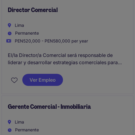
los niveles de servicio (SLA), medición del
desempeño operativo y satisfacción del negocio.
Director Comercial
Lima
Permanente
PEN520,000 - PEN580,000 per year
El/la Director/a Comercial será responsable de
liderar y desarrollar estrategias comerciales para
maximizar los ingresos y fortalecer la presencia de la
empresa en el sector de bienes de consumo de alta
Ver Empleo
rotación. Este puesto clave requiere experiencia en
liderazgo y una visión estratégica enfocada en el
crecimiento sostenible.
Gerente Comercial - Inmobiliaria
Lima
Permanente