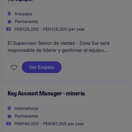
Arequipa
Permanente
PEN126,000 - PEN126,000 per year
El Supervisor Senior de Ventas - Zona Sur será
responsable de liderar y gestionar el equipo
comercial para garantizar el cumplimiento de los
objetivos de ventas establecidos. Este rol requiere
Ver Empleo
experiencia en el sector minero y habilidades
comprobadas en la supervisión de equipos de
ventas.
Key Account Manager - minería
International
Permanente
PEN140,000 - PEN161,000 per year