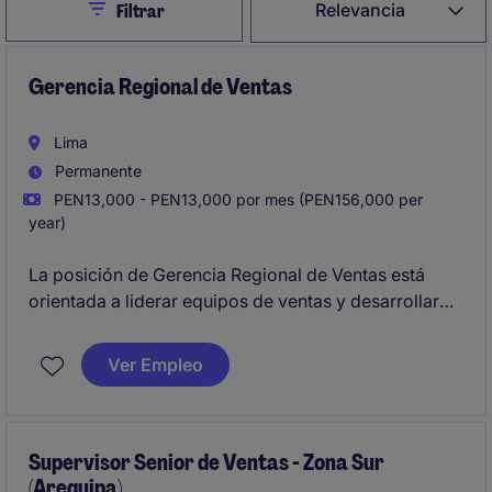
Close
Relevancia
Filtrar
Gerencia Regional de Ventas
Lima
Permanente
PEN13,000 - PEN13,000 por mes (PEN156,000 per
year)
La posición de Gerencia Regional de Ventas está
orientada a liderar equipos de ventas y desarrollar
estrategias comerciales efectivas. El objetivo
principal es alcanzar y superar las metas
Ver Empleo
comerciales establecidas, garantizando un
crecimiento sostenible en la región asignada.
Supervisor Senior de Ventas - Zona Sur
(Arequipa)