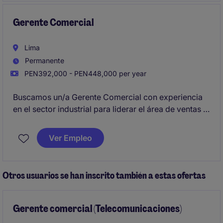
y en la optimización de la cartera de clientes
existentes.
Gerente Comercial
Lima
Permanente
PEN392,000 - PEN448,000 per year
Buscamos un/a Gerente Comercial con experiencia
en el sector industrial para liderar el área de ventas y
garantizar el cumplimiento de los objetivos
comerciales en la ciudad de Lima. Este rol está
Ver Empleo
diseñado para profesionales con habilidades
estratégicas y capacidad de gestión eficiente.
Otros usuarios se han inscrito también a estas ofertas
Gerente comercial (Telecomunicaciones)