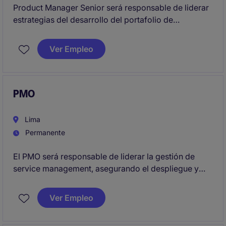
Product Manager Senior será responsable de liderar
estrategias del desarrollo del portafolio de
productos. Se busca un perfil con habilidades para
coordinar proyectos y fomentar el crecimiento del
Ver Empleo
negocio a través de la innovación y análisis de
mercado.
PMO
Lima
Permanente
El PMO será responsable de liderar la gestión de
service management, asegurando el despliegue y
operación del modelo de atención a usuarios,
incluyendo la administración de la herramienta de
Ver Empleo
tickets, canales de servicio, así como la gestión y
evolución del catálogo de servicios, seguimiento de