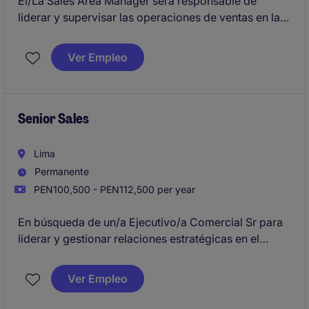
El/La Sales Area Manager será responsable de
liderar y supervisar las operaciones de ventas en la
región asignada, asegurando el cumplimiento de los
objetivos comerciales. Este puesto requiere
Ver Empleo
habilidades estratégicas y experiencia en el sector
industrial para maximizar las oportunidades de
negocio.
Senior Sales
Lima
Permanente
PEN100,500 - PEN112,500 per year
En búsqueda de un/a Ejecutivo/a Comercial Sr para
liderar y gestionar relaciones estratégicas en el
sector industrial, específicamente en el área de
Productos de transmisión de potencia y
Ver Empleo
rodamientos. Este rol, ubicado en Lima, se enfocará
en el desarrollo de nuevas oportunidades de negocio