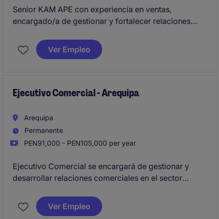
Senior KAM APE con experiencia en ventas,
encargado/a de gestionar y fortalecer relaciones
estratégicas con clientes clave del sector de energía
y recursos naturales en Ate. Se busca un perfil
Ver Empleo
orientado a resultados, con capacidad de identificar
oportunidades de negocio y asegurar el
cumplimiento de objetivos comerciales.
Ejecutivo Comercial - Arequipa
Arequipa
Permanente
PEN91,000 - PEN105,000 per year
Ejecutivo Comercial se encargará de gestionar y
desarrollar relaciones comerciales en el sector
industrial. Se busca un perfil con habilidades en
ventas tecnicas y capacidad para identificar
Ver Empleo
oportunidades de negocio en el sector de mineria,