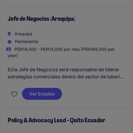
energia, entre otras.
Jefe de Negocios (Arequipa)
Arequipa
Permanente
PEN14,000 - PEN14,000 por mes (PEN168,000 per
year)
El/la Jefe de Negocios será responsable de liderar
estrategias comerciales dentro del sector de tuberías
industriales, asegurando el crecimiento y la
fidelización de clientes clave en sectores de mineria,
Ver Empleo
energía e infraestructura. Este rol requiere
habilidades sólidas en ventas y gestión de cuentas
estratégicas.
Policy & Advocacy Lead - Quito Ecuador