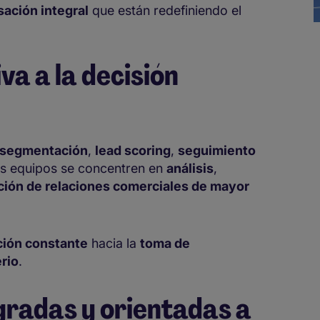
ación integral
que están redefiniendo el
va a la decisión
segmentación
,
lead scoring
,
seguimiento
s equipos se concentren en
análisis
,
ción de relaciones comerciales de mayor
M
ción constante
hacia la
toma de
rio
.
gradas y orientadas a