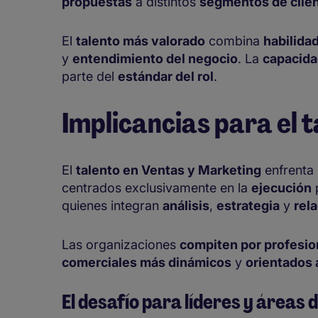
propuestas
a distintos
segmentos de clie
El
talento más valorado
combina
habilida
y
entendimiento del negocio
. La
capacida
parte del
estándar del rol
.
Implicancias para el 
El
talento en Ventas y Marketing
enfrenta
centrados exclusivamente en la
ejecución
p
quienes integran
análisis
,
estrategia
y
rel
Las organizaciones
compiten por profesio
comerciales más dinámicos
y
orientados 
El desafío para líderes y áreas 