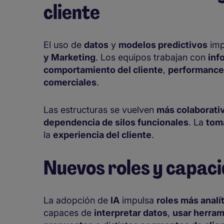
cliente
El uso de
datos
y
modelos predictivos
imp
y Marketing
. Los equipos trabajan con
inf
comportamiento del cliente
,
performance
comerciales
.
Las estructuras se vuelven
más colaborati
dependencia de silos funcionales
. La
tom
la
experiencia del cliente
.
Nuevos roles y capaci
La adopción de
IA
impulsa
roles más analí
capaces de
interpretar datos
,
usar herram