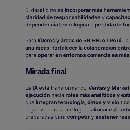
El desafío no es
incorporar más herramien
claridad de responsabilidades
y
capacita
dependencia tecnológica
o
pérdida de fo
Para
líderes y áreas de RR.HH. en Perú
, l
analíticas
,
fortalecer la colaboración ent
para
operar en entornos comerciales más 
Mirada final
La
IA
está transformando
Ventas y Market
ejecución
hacia
roles más analíticos y es
que
integran tecnología, datos y visión c
organizaciones que logren
alinear estructu
preparadas para
competir
y
sostener res