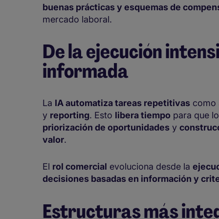
buenas prácticas y esquemas de compens
mercado laboral.
De la ejecución intensi
informada
La
IA automatiza tareas repetitivas
como
y
reporting
. Esto
libera tiempo
para que lo
priorización de oportunidades
y
construc
valor
.
El
rol comercial
evoluciona desde la
ejecu
decisiones basadas en información y crite
Estructuras más inte