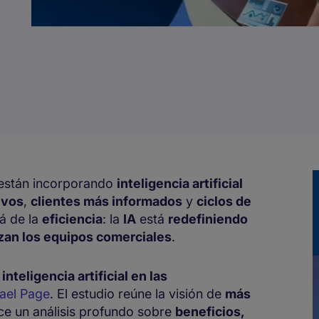
están incorporando
inteligencia artificial
ivos
,
clientes más informados
y
ciclos de
lá de la
eficiencia
: la
IA
está
redefiniendo
zan los equipos comerciales
.
inteligencia artificial en las
hael Page
. El estudio reúne la visión de
más
ce un análisis profundo sobre
beneficios,