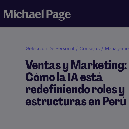
Seleccion De Personal
/
Consejos
/
Manageme
Ventas y Marketing:
Cómo la IA está
redefiniendo roles y
estructuras en Perú