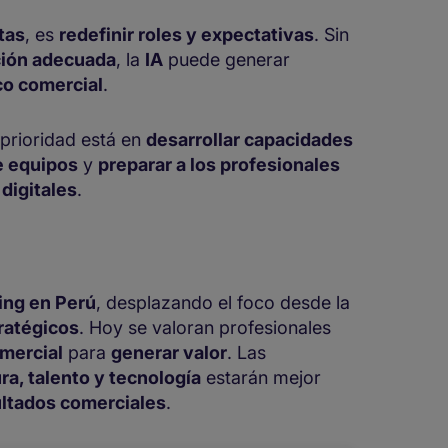
tas
, es
redefinir roles y expectativas
. Sin
ción adecuada
, la
IA
puede generar
co comercial
.
a prioridad está en
desarrollar capacidades
re equipos
y
preparar a los profesionales
digitales
.
ing en Perú
, desplazando el foco desde la
tratégicos
. Hoy se valoran profesionales
omercial
para
generar valor
. Las
ra, talento y tecnología
estarán mejor
ultados comerciales
.