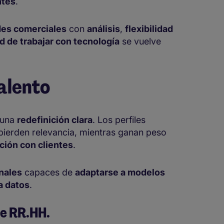
ntes
.
des comerciales
con
análisis
,
flexibilidad
d de trabajar con tecnología
se vuelve
talento
 una
redefinición clara
. Los perfiles
ierden relevancia, mientras ganan peso
ación con clientes
.
nales
capaces de
adaptarse a modelos
a datos
.
de RR.HH.