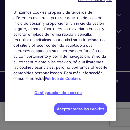
Continuar sin aceptar
Utilizamos cookies propias y de terceros de
Búsqueda de empleo
diferentes maneras: para recordar los detalles de
inicio de sesión y proporcionar un inicio de sesión
seguro, ejecutar funciones para ayudar a buscar y
Empresas
solicitar empleos de forma rápida y sencilla,
recopilar estadísticas para optimizar la funcionalidad
del sitio y ofrecer contenido adaptado a sus
Sobre Michael Page
intereses adaptada a sus intereses en función de
su comportamiento y perfil de navegación. Si no da
su consentimiento a las cookies, sólo utilizaremos
las cookies esenciales, pero no podremos ofrecerle
contenidos personalizados. Para más información,
consulte nuestra
Política de Cookies
Michael Page es una marca perteneciente a Michael Page
International, con domicilio en Calle Las Orquídeas 675,
Configuración de cookies
esq Andrés Reyes, San Isidro, Lima - Perú
Aceptar todas las cookies