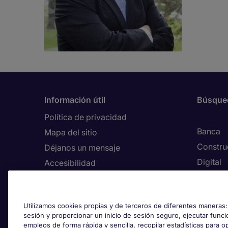
Información útil
Búsque
Política de privacidad
Banca
Mapa del sitio
Constru
Déjanos un mensaje
Digital
Accesibilidad
Executi
Cookies
Finanza
País/Región
Utilizamos cookies propias y de terceros de diferentes maneras: 
Ingenie
Mantenerte seguro en internet
sesión y proporcionar un inicio de sesión seguro, ejecutar funci
Marketi
empleos de forma rápida y sencilla, recopilar estadísticas para opt