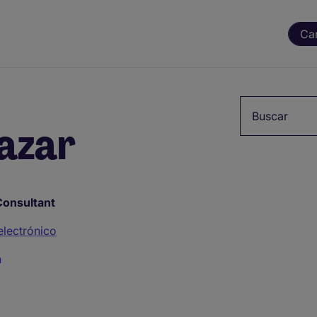
Ca
Palabra clave
lazar
Consultant
electrónico
n