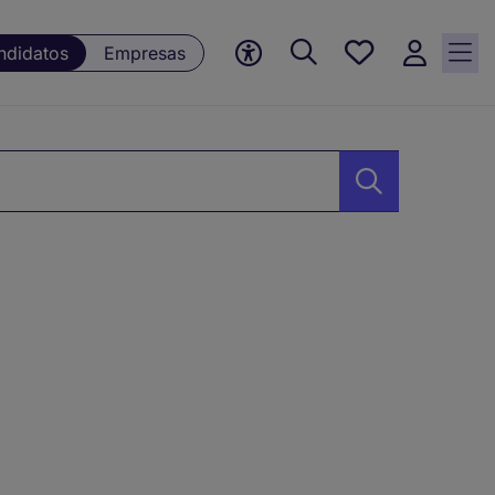
Empleos
ndidatos
Empresas
guardados,
0 Empleos
guardados
actualmente