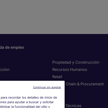
da de empleo
Propiedad y Construcción
cción
Recursos Humanos
Retail
ve Search
Supply Chain & Procurement
Continuar sin aceptar
s y Contabilidad
TI
para recordar los detalles de inicio de
ría y Manufactura
Ventas
ones para ayudar a buscar y solicitar
ng
Ventas Técnicas
imizar la funcionalidad del sitio y