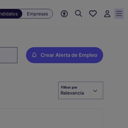
Empleos
ndidatos
Empresas
guardados,
0 Empleos
guardados
actualmente
Crear Alerta de Empleo
Filtrar por
Relevancia